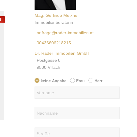
Mag. Gerlinde Meixner
T
Immobilienberaterin
anfrage@rader-immobilien.at
00436606218215
Dr. Rader Immobilien GmbH
Postgasse 8
9500 Villach
keine Angabe
Frau
Herr