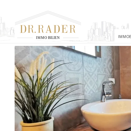
IMMO
I
M
M
O
B
I
L
I
E
N