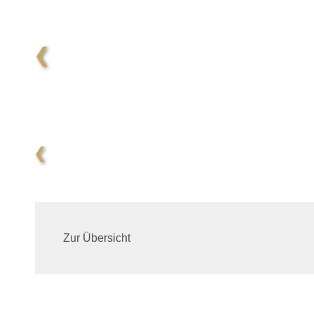
❮
❮
Zur Übersicht