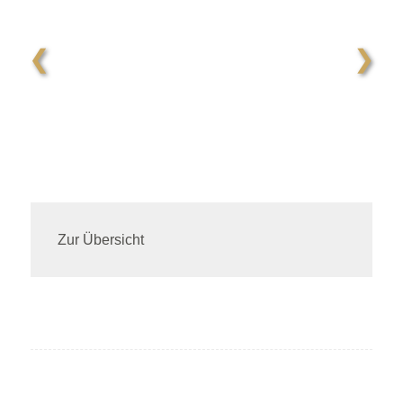
❮
❯
Zur Übersicht