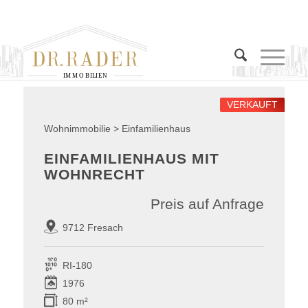
I
M
M
O
B
I
L
I
E
N
VERKAUFT
Wohnimmobilie > Einfamilienhaus
EINFAMILIENHAUS MIT
WOHNRECHT
Preis auf Anfrage
9712 Fresach
RI-180
1976
80 m²