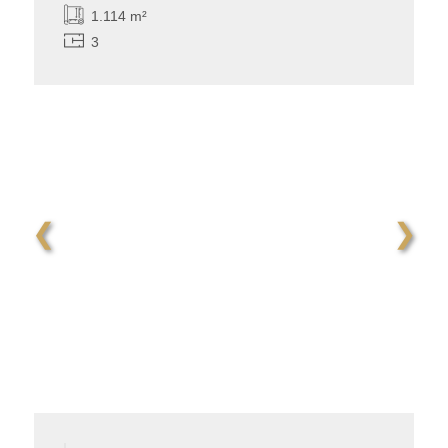
1.114 m²
3
❮
❯