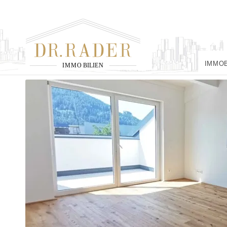
IMMO
I
M
M
O
B
I
L
I
E
N