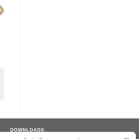
❯
DOWNLOADS