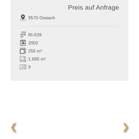
Preis auf Anfrage
9570 Ossiach
RI-539
2002
255 m²
1.685 m²
9
❮
❯