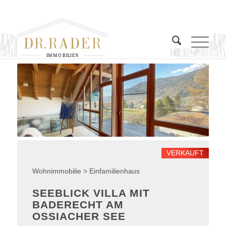
I
M
M
O
B
I
L
I
E
N
VERKAUFT
Wohnimmobilie > Einfamilienhaus
SEEBLICK VILLA MIT
BADERECHT AM
OSSIACHER SEE