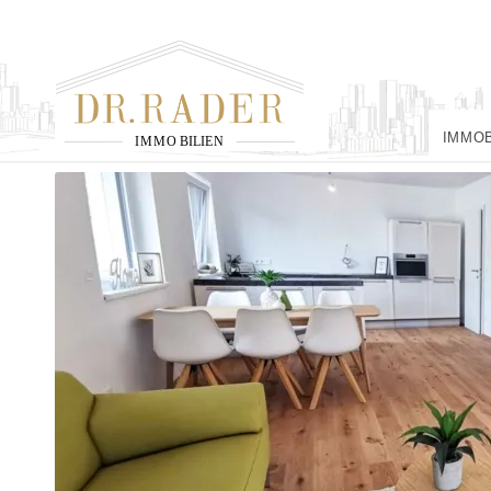
IMMO
I
M
M
O
B
I
L
I
E
N