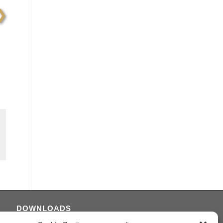
❯
DOWNLOADS