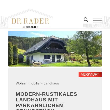
I
M
M
O
B
I
L
I
E
N
VERKAUFT
Wohnimmobilie > Landhaus
MODERN-RUSTIKALES
LANDHAUS MIT
PARKÄHNLICHEM