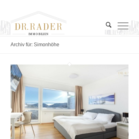
I
M
M
O
B
I
L
I
E
N
Archiv für: Simonhöhe