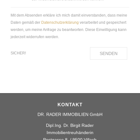
Mit dem Absenden erkläre ich mich damit einverstanden, dass meine
Daten gemäß der
Datenschutzerklärung
verarbeitet und gespeichert
werden, um meine Anfrage zu beantworten. Diese Einwilligung kann
jederzeit widerrufen werden.
SENDEN
SICHER!
KONTAKT
DR. RADER IMMOBILIEN GmbH
Dipl.Ing. Dr. Birgit Rader
Immobilientreuhänderin
Postgasse 8 / 9500 Villach