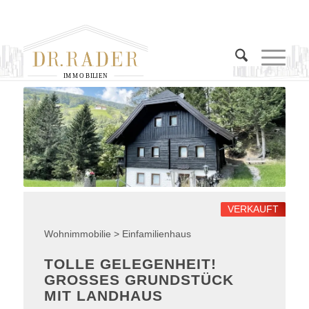
I
M
M
O
B
I
L
I
E
N
VERKAUFT
Wohnimmobilie > Einfamilienhaus
TOLLE GELEGENHEIT!
GROSSES GRUNDSTÜCK M
IT LANDHAUS