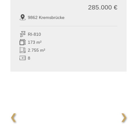
285.000 €
9862 Kremsbrücke
RI-810
173 m²
2.755 m²
8
❮
❯